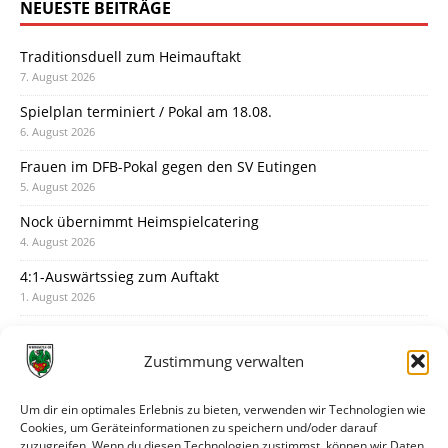
NEUESTE BEITRÄGE
Traditionsduell zum Heimauftakt
7. August 2026
Spielplan terminiert / Pokal am 18.08.
6. August 2026
Frauen im DFB-Pokal gegen den SV Eutingen
5. August 2026
Nock übernimmt Heimspielcatering
4. August 2026
4:1-Auswärtssieg zum Auftakt
1. August 2026
Pokal: Wormatia muss zu Schott Mainz
31. Juli 2026
Zustimmung verwalten
Wormatia trauert um Jürgen Dinger
30. Juli 2026
Um dir ein optimales Erlebnis zu bieten, verwenden wir Technologien wie
Cookies, um Geräteinformationen zu speichern und/oder darauf
Deine Spielminute: 89+1
zuzugreifen. Wenn du diesen Technologien zustimmst, können wir Daten