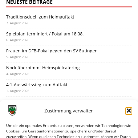
NEUESTE BEITRÄGE
Traditionsduell zum Heimauftakt
7. August 2026
Spielplan terminiert / Pokal am 18.08.
6. August 2026
Frauen im DFB-Pokal gegen den SV Eutingen
5. August 2026
Nock übernimmt Heimspielcatering
4. August 2026
4:1-Auswärtssieg zum Auftakt
1. August 2026
Pokal: Wormatia muss zu Schott Mainz
31. Juli 2026
Zustimmung verwalten
Wormatia trauert um Jürgen Dinger
30. Juli 2026
Um dir ein optimales Erlebnis zu bieten, verwenden wir Technologien wie
Cookies, um Geräteinformationen zu speichern und/oder darauf
Deine Spielminute: 89+1
zuzugreifen. Wenn du diesen Technologien zustimmst, können wir Daten