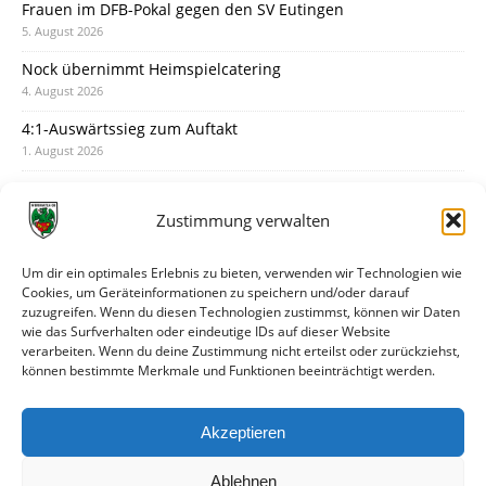
Frauen im DFB-Pokal gegen den SV Eutingen
5. August 2026
Nock übernimmt Heimspielcatering
4. August 2026
4:1-Auswärtssieg zum Auftakt
1. August 2026
Pokal: Wormatia muss zu Schott Mainz
31. Juli 2026
Zustimmung verwalten
Wormatia trauert um Jürgen Dinger
30. Juli 2026
Um dir ein optimales Erlebnis zu bieten, verwenden wir Technologien wie
Cookies, um Geräteinformationen zu speichern und/oder darauf
Deine Spielminute: 89+1
zuzugreifen. Wenn du diesen Technologien zustimmst, können wir Daten
28. Juli 2026
wie das Surfverhalten oder eindeutige IDs auf dieser Website
verarbeiten. Wenn du deine Zustimmung nicht erteilst oder zurückziehst,
Neuer Rückensponsor
können bestimmte Merkmale und Funktionen beeinträchtigt werden.
28. Juli 2026
Neue Podcast-Folge: So tickt Björn!
Akzeptieren
27. Juli 2026
Ablehnen