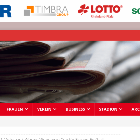
FRAUEN
VEREIN
BUSINESS
STADION
ARC
1. Volksbank Worms-Wonnegau Cup für Frauen-Fußball-