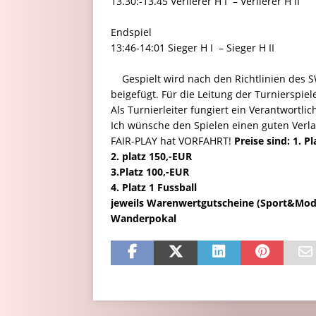
13.30:-13.45 Verlierer H I – Verlierer H II
Endspiel
13:46-14:01 Sieger H I – Sieger H II
Gespielt wird nach den Richtlinien des S
beigefügt. Für die Leitung der Turnierspie
Als Turnierleiter fungiert ein Verantwortli
Ich wünsche den Spielen einen guten Verl
FAIR-PLAY hat VORFAHRT!
Preise sind:
1. P
2. platz 150,-EUR
3.Platz 100,-EUR
4. Platz 1 Fussball
jeweils Warenwertgutscheine (Sport&Mode
Wanderpokal