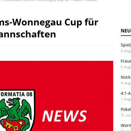
ms-Wonnegau Cup für
annschaften
NEU
Spiel
6. Aug
Frau
5. Aug
Nock
4. Aug
4:1-
1. Aug
Poka
31. Jul
Worm