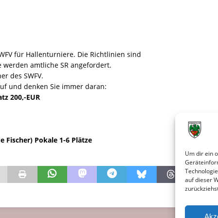
WFV für Hallenturniere. Die Richtlinien sind
le werden amtliche SR angefordert.
cher des SWFV.
auf und denken Sie immer daran:
latz 200,-EUR
 Fischer)
Pokale 1-6 Plätze
Um dir ein 
Geräteinfor
Technologie
auf dieser 
zurückziehs
Akz