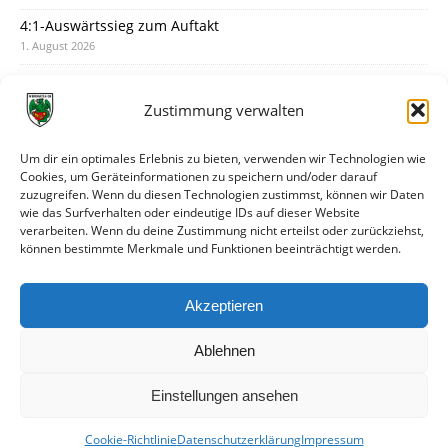
4:1-Auswärtssieg zum Auftakt
1. August 2026
Pokal: Wormatia muss zu Schott Mainz
31. Juli 2026
Zustimmung verwalten
Wormatia trauert um Jürgen Dinger
30. Juli 2026
Um dir ein optimales Erlebnis zu bieten, verwenden wir Technologien wie
Cookies, um Geräteinformationen zu speichern und/oder darauf
Deine Spielminute: 89+1
zuzugreifen. Wenn du diesen Technologien zustimmst, können wir Daten
28. Juli 2026
wie das Surfverhalten oder eindeutige IDs auf dieser Website
verarbeiten. Wenn du deine Zustimmung nicht erteilst oder zurückziehst,
Neuer Rückensponsor
können bestimmte Merkmale und Funktionen beeinträchtigt werden.
28. Juli 2026
Neue Podcast-Folge: So tickt Björn!
Akzeptieren
27. Juli 2026
Ablehnen
Einstellungen ansehen
Cookie-Richtlinie
Datenschutzerklärung
Impressum
© VfR Wormatia Worms