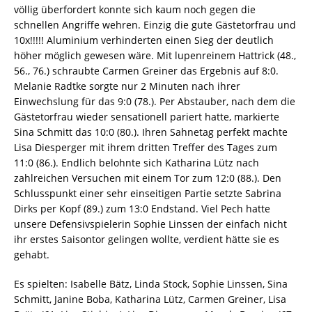
völlig überfordert konnte sich kaum noch gegen die
schnellen Angriffe wehren. Einzig die gute Gästetorfrau und
10x!!!!! Aluminium verhinderten einen Sieg der deutlich
höher möglich gewesen wäre. Mit lupenreinem Hattrick (48.,
56., 76.) schraubte Carmen Greiner das Ergebnis auf 8:0.
Melanie Radtke sorgte nur 2 Minuten nach ihrer
Einwechslung für das 9:0 (78.). Per Abstauber, nach dem die
Gästetorfrau wieder sensationell pariert hatte, markierte
Sina Schmitt das 10:0 (80.). Ihren Sahnetag perfekt machte
Lisa Diesperger mit ihrem dritten Treffer des Tages zum
11:0 (86.). Endlich belohnte sich Katharina Lütz nach
zahlreichen Versuchen mit einem Tor zum 12:0 (88.). Den
Schlusspunkt einer sehr einseitigen Partie setzte Sabrina
Dirks per Kopf (89.) zum 13:0 Endstand. Viel Pech hatte
unsere Defensivspielerin Sophie Linssen der einfach nicht
ihr erstes Saisontor gelingen wollte, verdient hätte sie es
gehabt.
Es spielten: Isabelle Bätz, Linda Stock, Sophie Linssen, Sina
Schmitt, Janine Boba, Katharina Lütz, Carmen Greiner, Lisa