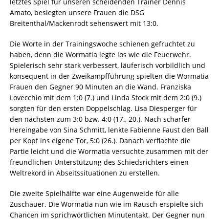
letztes Spiel für unseren scheidenden Trainer Dennis
Amato, besiegten unsere Frauen die DSG
Breitenthal/Mackenrodt sehenswert mit 13:0.
Die Worte in der Trainingswoche schienen gefruchtet zu
haben, denn die Wormatia legte los wie die Feuerwehr.
Spielerisch sehr stark verbessert, läuferisch vorbildlich und
konsequent in der Zweikampfführung spielten die Wormatia
Frauen den Gegner 90 Minuten an die Wand. Franziska
Lovecchio mit dem 1:0 (7.) und Linda Stock mit dem 2:0 (9.)
sorgten für den ersten Doppelschlag. Lisa Diesperger für
den nächsten zum 3:0 bzw. 4:0 (17., 20.). Nach scharfer
Hereingabe von Sina Schmitt, lenkte Fabienne Faust den Ball
per Kopf ins eigene Tor, 5:0 (26.). Danach verflachte die
Partie leicht und die Wormatia versuchte zusammen mit der
freundlichen Unterstützung des Schiedsrichters einen
Weltrekord in Abseitssituationen zu erstellen.
Die zweite Spielhälfte war eine Augenweide für alle
Zuschauer. Die Wormatia nun wie im Rausch erspielte sich
Chancen im sprichwörtlichen Minutentakt. Der Gegner nun