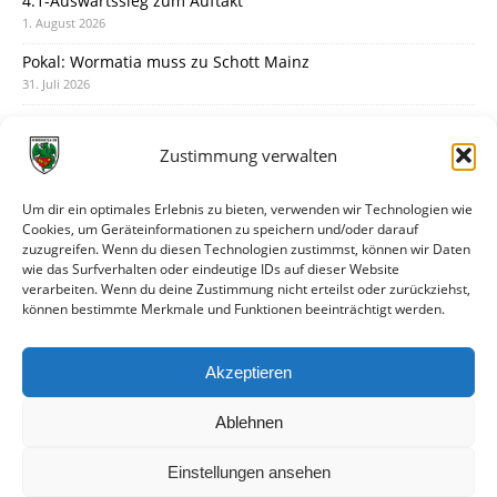
4:1-Auswärtssieg zum Auftakt
1. August 2026
Pokal: Wormatia muss zu Schott Mainz
31. Juli 2026
Wormatia trauert um Jürgen Dinger
30. Juli 2026
Zustimmung verwalten
Deine Spielminute: 89+1
28. Juli 2026
Um dir ein optimales Erlebnis zu bieten, verwenden wir Technologien wie
Cookies, um Geräteinformationen zu speichern und/oder darauf
Neuer Rückensponsor
zuzugreifen. Wenn du diesen Technologien zustimmst, können wir Daten
28. Juli 2026
wie das Surfverhalten oder eindeutige IDs auf dieser Website
verarbeiten. Wenn du deine Zustimmung nicht erteilst oder zurückziehst,
Neue Podcast-Folge: So tickt Björn!
können bestimmte Merkmale und Funktionen beeinträchtigt werden.
27. Juli 2026
Eindrücke vom Stadionfest
Akzeptieren
27. Juli 2026
Ablehnen
Einstellungen ansehen