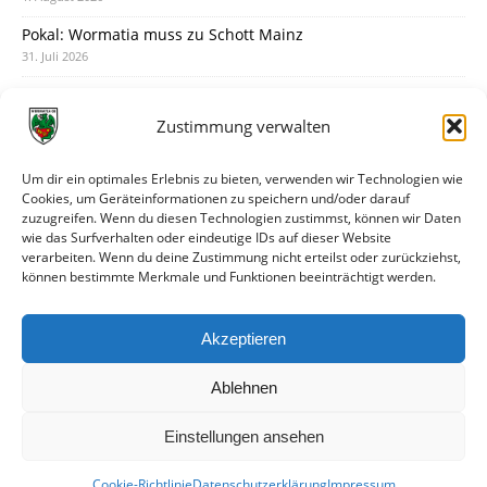
Pokal: Wormatia muss zu Schott Mainz
31. Juli 2026
Wormatia trauert um Jürgen Dinger
30. Juli 2026
Zustimmung verwalten
Deine Spielminute: 89+1
28. Juli 2026
Um dir ein optimales Erlebnis zu bieten, verwenden wir Technologien wie
Cookies, um Geräteinformationen zu speichern und/oder darauf
Neuer Rückensponsor
zuzugreifen. Wenn du diesen Technologien zustimmst, können wir Daten
28. Juli 2026
wie das Surfverhalten oder eindeutige IDs auf dieser Website
verarbeiten. Wenn du deine Zustimmung nicht erteilst oder zurückziehst,
Neue Podcast-Folge: So tickt Björn!
können bestimmte Merkmale und Funktionen beeinträchtigt werden.
27. Juli 2026
Eindrücke vom Stadionfest
Akzeptieren
27. Juli 2026
Ablehnen
Einstellungen ansehen
Cookie-Richtlinie
Datenschutzerklärung
Impressum