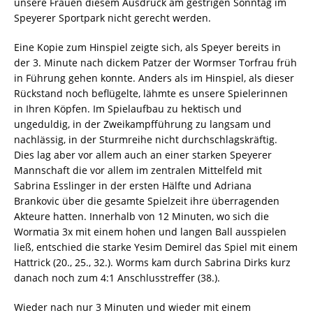
unsere Frauen diesem Ausdruck am gestrigen Sonntag im
Speyerer Sportpark nicht gerecht werden.
Eine Kopie zum Hinspiel zeigte sich, als Speyer bereits in
der 3. Minute nach dickem Patzer der Wormser Torfrau früh
in Führung gehen konnte. Anders als im Hinspiel, als dieser
Rückstand noch beflügelte, lähmte es unsere Spielerinnen
in Ihren Köpfen. Im Spielaufbau zu hektisch und
ungeduldig, in der Zweikampfführung zu langsam und
nachlässig, in der Sturmreihe nicht durchschlagskräftig.
Dies lag aber vor allem auch an einer starken Speyerer
Mannschaft die vor allem im zentralen Mittelfeld mit
Sabrina Esslinger in der ersten Hälfte und Adriana
Brankovic über die gesamte Spielzeit ihre überragenden
Akteure hatten. Innerhalb von 12 Minuten, wo sich die
Wormatia 3x mit einem hohen und langen Ball ausspielen
ließ, entschied die starke Yesim Demirel das Spiel mit einem
Hattrick (20., 25., 32.). Worms kam durch Sabrina Dirks kurz
danach noch zum 4:1 Anschlusstreffer (38.).
Wieder nach nur 3 Minuten und wieder mit einem