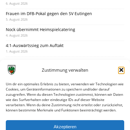
6. August 2026
Frauen im DFB-Pokal gegen den SV Eutingen
5. August 2026
Nock übernimmt Heimspielcatering
4. August 2026
4:1-Auswärtssieg zum Auftakt
1. August 2026
Pokal: Wormatia muss zu Schott Mainz
31. Juli 2026
Zustimmung verwalten
Wormatia trauert um Jürgen Dinger
30. Juli 2026
Um dir ein optimales Erlebnis zu bieten, verwenden wir Technologien wie
Cookies, um Geräteinformationen zu speichern und/oder darauf
Deine Spielminute: 89+1
zuzugreifen. Wenn du diesen Technologien zustimmst, können wir Daten
28. Juli 2026
wie das Surfverhalten oder eindeutige IDs auf dieser Website
verarbeiten. Wenn du deine Zustimmung nicht erteilst oder zurückziehst,
Neuer Rückensponsor
können bestimmte Merkmale und Funktionen beeinträchtigt werden.
28. Juli 2026
Neue Podcast-Folge: So tickt Björn!
Akzeptieren