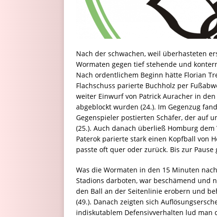
Nach der schwachen, weil überhasteten ers
Wormaten gegen tief stehende und kontern
Nach ordentlichem Beginn hätte Florian Tr
Flachschuss parierte Buchholz per Fußabweh
weiter Einwurf von Patrick Auracher in den
abgeblockt wurden (24.). Im Gegenzug fand
Gegenspieler postierten Schäfer, der auf u
(25.). Auch danach überließ Homburg dem V
Paterok parierte stark einen Kopfball von H
passte oft quer oder zurück. Bis zur Pause
Was die Wormaten in den 15 Minuten nach
Stadions darboten, war beschämend und nic
den Ball an der Seitenlinie erobern und be
(49.). Danach zeigten sich Auflösungsersc
indiskutablem Defensivverhalten lud man di