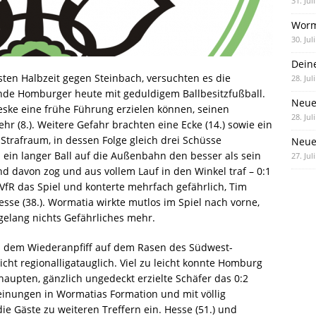
31. Jul
Worm
30. Jul
Dein
ten Halbzeit gegen Steinbach, versuchten es die
28. Jul
de Homburger heute mit geduldigem Ballbesitzfußball.
Neue
eske eine frühe Führung erzielen können, seinen
28. Jul
r (8.). Weitere Gefahr brachten eine Ecke (14.) sowie ein
 Strafraum, in dessen Folge gleich drei Schüsse
Neue 
 ein langer Ball auf die Außenbahn den besser als sein
27. Jul
nd davon zog und aus vollem Lauf in den Winkel traf – 0:1
fR das Spiel und konterte mehrfach gefährlich, Tim
esse (38.). Wormatia wirkte mutlos im Spiel nach vorne,
 gelang nichts Gefährliches mehr.
 dem Wiederanpfiff auf dem Rasen des Südwest-
ht regionalligatauglich. Viel zu leicht konnte Homburg
haupten, gänzlich ungedeckt erzielte Schäfer das 0:2
heinungen in Wormatias Formation und mit völlig
e Gäste zu weiteren Treffern ein. Hesse (51.) und