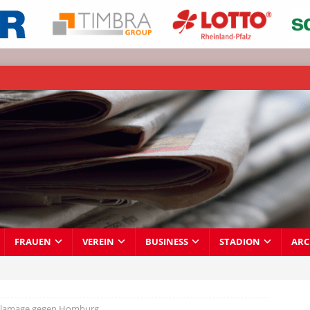
FRAUEN
VEREIN
BUSINESS
STADION
ARC
Blamage gegen Homburg