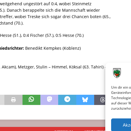
 weitgehend ungestört auf 0:4, wobei Steinmetz
55.). Danach berappelte sich die Mannschaft wieder
ffer, wobei Treske sich sogar drei Chancen boten (65.,
dstand (70.).
Hesse (51.), 0:4 Fischer (57.), 0:5 Hesse (70.)
hiedsrichter:
Benedikt Kempkes (Koblenz)
 Akcam), Metzger, Stulin – Himmel, Köksal (63. Tahiri) –
Um dir ein 
Geräteinfor
Technologie
auf dieser 
zurückziehs
Akz