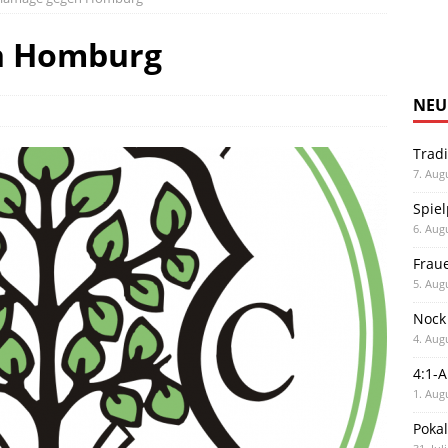
n Homburg
NEU
Trad
7. Aug
Spiel
6. Aug
Frau
5. Aug
Nock
4. Aug
4:1-
1. Aug
Poka