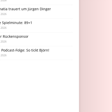
i 2026
atia trauert um Jürgen Dinger
i 2026
e Spielminute: 89+1
i 2026
r Rückensponsor
i 2026
Podcast-Folge: So tickt Björn!
i 2026