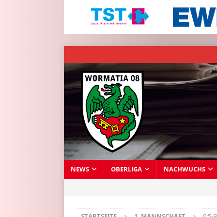
NEWS
OBERLIGA
NACHWUCHS
STARTSEITE
1. MANNSCHAFT
0:5-