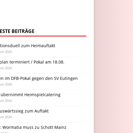
ESTE BEITRÄGE
itionsduell zum Heimauftakt
ust 2026
plan terminiert / Pokal am 18.08.
ust 2026
en im DFB-Pokal gegen den SV Eutingen
ust 2026
 übernimmt Heimspielcatering
ust 2026
Auswärtssieg zum Auftakt
ust 2026
l: Wormatia muss zu Schott Mainz