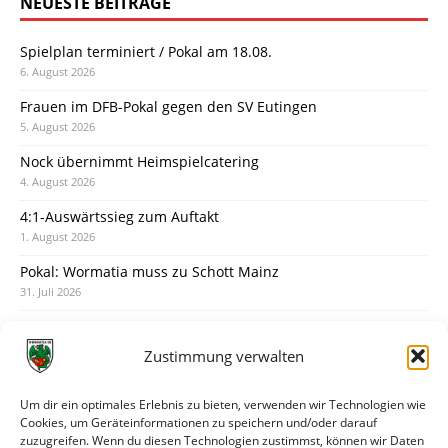
NEUESTE BEITRÄGE
Spielplan terminiert / Pokal am 18.08.
6. August 2026
Frauen im DFB-Pokal gegen den SV Eutingen
5. August 2026
Nock übernimmt Heimspielcatering
4. August 2026
4:1-Auswärtssieg zum Auftakt
1. August 2026
Pokal: Wormatia muss zu Schott Mainz
31. Juli 2026
Wormatia trauert um Jürgen Dinger
30. Juli 2026
Zustimmung verwalten
Deine Spielminute: 89+1
28. Juli 2026
Um dir ein optimales Erlebnis zu bieten, verwenden wir Technologien wie
Cookies, um Geräteinformationen zu speichern und/oder darauf
Neuer Rückensponsor
zuzugreifen. Wenn du diesen Technologien zustimmst, können wir Daten