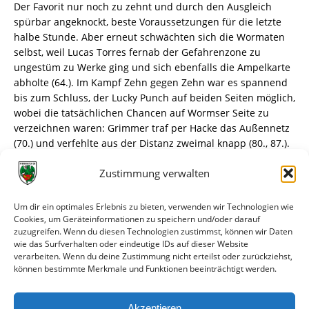
Der Favorit nur noch zu zehnt und durch den Ausgleich
spürbar angeknockt, beste Voraussetzungen für die letzte
halbe Stunde. Aber erneut schwächten sich die Wormaten
selbst, weil Lucas Torres fernab der Gefahrenzone zu
ungestüm zu Werke ging und sich ebenfalls die Ampelkarte
abholte (64.). Im Kampf Zehn gegen Zehn war es spannend
bis zum Schluss, der Lucky Punch auf beiden Seiten möglich,
wobei die tatsächlichen Chancen auf Wormser Seite zu
verzeichnen waren: Grimmer traf per Hacke das Außennetz
(70.) und verfehlte aus der Distanz zweimal knapp (80., 87.).
Durchatmen, als eine Flanke durch Cymers Strafraum
Zustimmung verwalten
flutschte, dann war der Punkt in trockenen Tüchern.
Nun kommt es am Sonntag um 14 Uhr in der EWR-Arena
Um dir ein optimales Erlebnis zu bieten, verwenden wir Technologien wie
zum Kracher gegen Eintracht Trier. Auch in diesem Spiel gilt
Cookies, um Geräteinformationen zu speichern und/oder darauf
zuzugreifen. Wenn du diesen Technologien zustimmst, können wir Daten
wieder freier Eintritt mit Schülerausweis auf der
wie das Surfverhalten oder eindeutige IDs auf dieser Website
Gegengerade. Wer sich einen überdachten Sitzplatz sichern
verarbeiten. Wenn du deine Zustimmung nicht erteilst oder zurückziehst,
will, für den empfiehlt sich der Vorverkauf in der
können bestimmte Merkmale und Funktionen beeinträchtigt werden.
Geschäftsstelle oder online bzw. an den Vorverkaufsstellen
von Ticket Regional. Die Eintracht spendiert ihrem Anhang
Akzeptieren
den Eintritt im Gästeblock, es wird daher mit 500 Gästefans