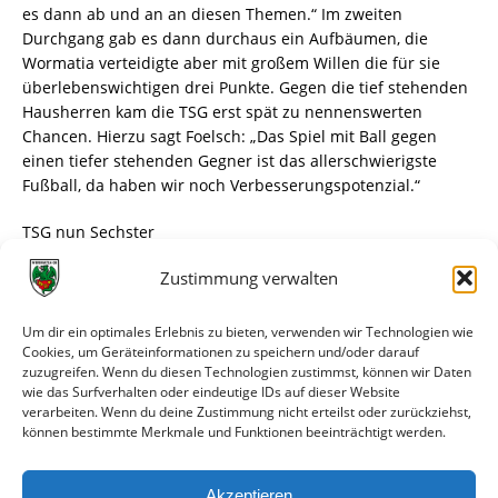
es dann ab und an an diesen Themen.“ Im zweiten
Durchgang gab es dann durchaus ein Aufbäumen, die
Wormatia verteidigte aber mit großem Willen die für sie
überlebenswichtigen drei Punkte. Gegen die tief stehenden
Hausherren kam die TSG erst spät zu nennenswerten
Chancen. Hierzu sagt Foelsch: „Das Spiel mit Ball gegen
einen tiefer stehenden Gegner ist das allerschwierigste
Fußball, da haben wir noch Verbesserungspotenzial.“
TSG nun Sechster
Zustimmung verwalten
Durch die Niederlage rutschte die TSG auf den sechsten
Tabellenrang ab. In der kommenden Woche wartet mit
Hoffenheim II dann ein Gegner, bei dem die
Um dir ein optimales Erlebnis zu bieten, verwenden wir Technologien wie
Spielcharakteristik eine andere sein wird. Daher meint auch
Cookies, um Geräteinformationen zu speichern und/oder darauf
zuzugreifen. Wenn du diesen Technologien zustimmst, können wir Daten
Foelsch: „Wir nehmen mit, dass wir jedes Spiel mit der
wie das Surfverhalten oder eindeutige IDs auf dieser Website
nötigen Spannung an gehen müssen.“
verarbeiten. Wenn du deine Zustimmung nicht erteilst oder zurückziehst,
können bestimmte Merkmale und Funktionen beeinträchtigt werden.
Schließlich wartet eine Woche nach dem Saisonende ja mit
dem Pokalfinale noch das große Highlight – und der
Akzeptieren
vielleicht krönende Abschluss einer tollen Saison, daran