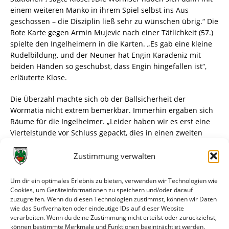
einem weiteren Manko in ihrem Spiel selbst ins Aus
geschossen – die Disziplin ließ sehr zu wünschen übrig.“ Die
Rote Karte gegen Armin Mujevic nach einer Tätlichkeit (57.)
spielte den Ingelheimern in die Karten. „Es gab eine kleine
Rudelbildung, und der Neuner hat Engin Karadeniz mit
beiden Händen so geschubst, dass Engin hingefallen ist“,
erläuterte Klose.
Die Überzahl machte sich ob der Ballsicherheit der
Wormatia nicht extrem bemerkbar. Immerhin ergaben sich
Räume für die Ingelheimer. „Leider haben wir es erst eine
Viertelstunde vor Schluss gepackt, dies in einen zweiten
Treffer umzumünzen“, so Klose. „Aber auch danach war es
ein offener Schlagabtausch.“ Die Wormser hätten nie
Zustimmung verwalten
aufgesteckt. „Wir müssen zwingend das 3:0 machen, weil
wir gute Konterchancen hatten, die wir nicht gut genug zu
Um dir ein optimales Erlebnis zu bieten, verwenden wir Technologien wie
Ende gespielt haben“, befand Klose. „Nach dem
Cookies, um Geräteinformationen zu speichern und/oder darauf
zuzugreifen. Wenn du diesen Technologien zustimmst, können wir Daten
Anschlusstreffer der Wormser kurz vor Schluss durch Amos
wie das Surfverhalten oder eindeutige IDs auf dieser Website
ist es noch einmal spannend geworden.“ Die
verarbeiten. Wenn du deine Zustimmung nicht erteilst oder zurückziehst,
Spielvereinigung musste mächtig zittern. Doch auch dank
können bestimmte Merkmale und Funktionen beeinträchtigt werden.