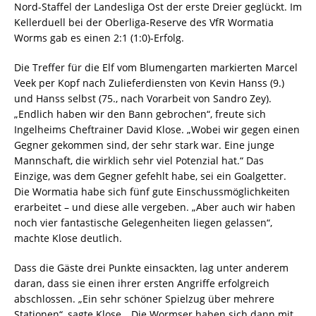
Nord-Staffel der Landesliga Ost der erste Dreier geglückt. Im
Kellerduell bei der Oberliga-Reserve des VfR Wormatia
Worms gab es einen 2:1 (1:0)-Erfolg.
Die Treffer für die Elf vom Blumengarten markierten Marcel
Veek per Kopf nach Zulieferdiensten von Kevin Hanss (9.)
und Hanss selbst (75., nach Vorarbeit von Sandro Zey).
„Endlich haben wir den Bann gebrochen“, freute sich
Ingelheims Cheftrainer David Klose. „Wobei wir gegen einen
Gegner gekommen sind, der sehr stark war. Eine junge
Mannschaft, die wirklich sehr viel Potenzial hat.“ Das
Einzige, was dem Gegner gefehlt habe, sei ein Goalgetter.
Die Wormatia habe sich fünf gute Einschussmöglichkeiten
erarbeitet – und diese alle vergeben. „Aber auch wir haben
noch vier fantastische Gelegenheiten liegen gelassen“,
machte Klose deutlich.
Dass die Gäste drei Punkte einsackten, lag unter anderem
daran, dass sie einen ihrer ersten Angriffe erfolgreich
abschlossen. „Ein sehr schöner Spielzug über mehrere
Stationen“, sagte Klose. „Die Wormser haben sich dann mit