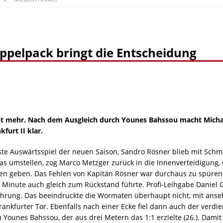
ppelpack bringt die Entscheidung
ht mehr. Nach dem Ausgleich durch Younes Bahssou macht Micha
furt II klar.
ste Auswärtsspiel der neuen Saison, Sandro Rösner blieb mit Sch
 umstellen, zog Marco Metzger zurück in die Innenverteidigung, 
nten geben. Das Fehlen von Kapitän Rösner war durchaus zu spüren
1. Minute auch gleich zum Rückstand führte. Profi-Leihgabe Daniel
ührung. Das beeindruckte die Wormaten überhaupt nicht, mit anse
nkfurter Tor. Ebenfalls nach einer Ecke fiel dann auch der verdien
u Younes Bahssou, der aus drei Metern das 1:1 erzielte (26.). Dami