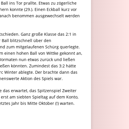
ll ins Tor prallte. Etwas zu zögerliche
ern konnte (29.). Einen Eckball kurz vor
er danach benommen ausgewechselt werden
schieden. Ganz große Klasse das 2:1 in
Ball blitzschnell über den
und zum mitgelaufenen Schürg querlegte.
m einen hohen Ball von Wittke gekonnt an,
e Wormaten nun etwas zurück und ließen
ießen könnten. Zumindest das 3:2 hätte
rc Winter ablegte. Der brachte dann das
nnenswerte Aktion des Spiels war.
 das erwartet, das Spitzenspiel Zweiter
0 erst am siebten Spieltag auf dem Konto,
ztes Jahr bis Mitte Oktober (!) warten.