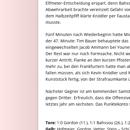
Elfmeter-Entscheidung erspart, denn Bahsso
Abwehrarbeit brachte vereinzelt Gefahr vor
dem Halbzeitpfiff klärte Knödler per Fau
musste.
Fünf Minuten nach Wiederbeginn hatte Mich
der 47. Minute: Tim Bauer behauptete das S
eingewechselten Jacob Ammann bei Younes 
Der Rest war nur noch Formsache. Nicht we
kurzer Antritt, Flanke an den kurzen Pfos
mehr zu, bei den Frankfurtern hatte man a
fallen müssen, als sich Kevin Knödler und 
Kunststück fertig, von der Strafraumkante ü
Nächster Gegner ist am kommenden Samstag w
gegen Dritter. Erfreulich, dass die Offensi
letztes Jahr am sechsten. Das Punktekonto s
Tore:
1:0 Gordon (11.), 1:1 Bahssou (26.), 1:2
Gelb:
Hofmeier, Gordon, Vetter, Stein – Sch