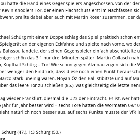
u hatte die Hand eines Gegenspielers angeschossen, von der der Ba
 Kevin Knödlers Tor, der einen Flachschuss erst im Nachfassen sich
stabwehr, prallte dabei aber auch mit Martin Röser zusammen, d
ael Schürg mit einem Doppelschlag das Spiel praktisch schon ent
pielgerät an der eigenen Eckfahne und spielte nach vorne, wo der 
Bahssou landete, der seinen Gegenspieler einfach abschüttelte 
niger schön das 3:1 nur drei Minuten später: Martin Gollasch nah
ten, Kopfball Schürg – Tor! Wie schon gegen Alzenau zogen sich di
ber weniger den Eindruck, dass diese noch einen Punkt heraussch
Marco Stark uneinig waren, Noyan Öz den Ball stibitzte und auf Ma
ber das leere Tor zu schießen (85.), was gleichzeitig die letzte ne
ieder Frankfurt, diesmal die U23 der Eintracht. Es ist, wer hätte
ve Jahr für Jahr besser wird – sechs Tore hatten die Wormaten 09/1
ieht natürlich noch besser aus, auf sechs Punkte musste der VfR let
 Schürg (47.), 1:3 Schürg (50.)
ürg