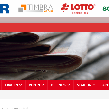
FRAUEN
VEREIN
BUSINESS
STADION
ARC
Medien Artikel