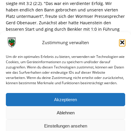
siegte mit 3:2 (2:2). "Das war ein verdienter Erfolg. Wir
haben endlich den Bann gebrochen und unseren vierten
Platz untermauert", freute sich der Wormser Pressesprecher
Gerd Obenauer. Zunächst aber hatte Hauenstein den
besseren Start und ging durch Benkler mit 1:0 in Führung
(10.). Kurz darauf war es dann Gutzler, der die Wormatia
zurück ins Spiel brachte (1:1/16.). In der 37. Minute stellte
Zustimmung verwalten
der SC den alten Abstand wieder her und erhöhte durch
Wieschang auf 1:2. Vier Minuten vor der Halbzeit fälschte
Um dir ein optimales Erlebnis zu bieten, verwenden wir Technologien wie
Gutzler einen Kopfball von Lang ab – 2:2. Nach dem
Cookies, um Geräteinformationen zu speichern und/oder darauf
zuzugreifen. Wenn du diesen Technologien zustimmst, können wir Daten
Seitenwechsel schaffte es Worms, die nötige Ruhe ins Spiel
wie das Surfverhalten oder eindeutige IDs auf dieser Website
zu bringen. Die Abwehr wurde stabiler und der VfR drängte
verarbeiten. Wenn du deine Zustimmung nicht erteilst oder zurückziehst,
auf die Führung. In der 63. Minute wurde die Schwartz-Elf
können bestimmte Merkmale und Funktionen beeinträchtigt werden.
für ihr Engagement belohnt: Nach einer Flanke von Gutzler
war Müller mit dem Kopf zur Stelle und markierte den 3:2-
Akzeptieren
Siegtreffer für die Wormatia. tuk
Â© Südhessen Morgen – 02.05.2006
Ablehnen
Einstellungen ansehen