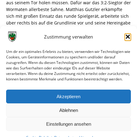
aus seinem Tor holen müssen. Dafür war das 3:2-Siegtor der
Wormaten allerbeste Sahne. Matthias Gutzler erkämpfte
sich mit großen Einsatz das runde Spielgerät, arbeitete sich
über rechts bis auf die Grundlinie vor und seine Hereingabe
über die gesamte Gästeabwehr hinweg köpfte Christian
Müller mit Vehemenz zum 3:2-Siegtor ein. Letztlich
Zustimmung verwalten
aufgrund der zweiten Halbzeit ein verdienter Wormatiasieg
mit â€žKöpfchenâ€œ in jeglicher Beziehung, der sogar
Um dir ein optimales Erlebnis zu bieten, verwenden wir Technologien wie
höher hätte ausfallen können, das erkannte auch der
Cookies, um Geräteinformationen zu speichern und/oder darauf
zuzugreifen. Wenn du diesen Technologien zustimmst, können wir Daten
Gästetrainer Roger Lutz an, dessen Mannschaft aufgrund
wie das Surfverhalten oder eindeutige IDs auf dieser Website
der Umstellung im Wormatiaspiel nicht mehr in das Spiel
verarbeiten. Wenn du deine Zustimmung nicht erteilst oder zurückziehst,
fand. Es spielten für den VfR Wormatia: Sven Jenner (Tor),
können bestimmte Merkmale und Funktionen beeinträchtigt werden.
Rainer Hauck, Matthias Lang, Jan Kießling, Björn Miehe,
Steven Jones (46. Christian Müller), Sebastian Hartung, Erwin
Akzeptieren
Bradasch (86. Volker Berg), Mario Cuc, Mat– thias Gutzler (75.
Sebastian Glasner), Stefan Ertl. Fotos/Text: Klaus Diehl
Ablehnen
Einstellungen ansehen