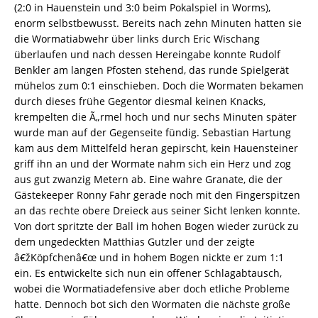
(2:0 in Hauenstein und 3:0 beim Pokalspiel in Worms),
enorm selbstbewusst. Bereits nach zehn Minuten hatten sie
die Wormatiabwehr über links durch Eric Wischang
überlaufen und nach dessen Hereingabe konnte Rudolf
Benkler am langen Pfosten stehend, das runde Spielgerät
mühelos zum 0:1 einschieben. Doch die Wormaten bekamen
durch dieses frühe Gegentor diesmal keinen Knacks,
krempelten die Ã„rmel hoch und nur sechs Minuten später
wurde man auf der Gegenseite fündig. Sebastian Hartung
kam aus dem Mittelfeld heran gepirscht, kein Hauensteiner
griff ihn an und der Wormate nahm sich ein Herz und zog
aus gut zwanzig Metern ab. Eine wahre Granate, die der
Gästekeeper Ronny Fahr gerade noch mit den Fingerspitzen
an das rechte obere Dreieck aus seiner Sicht lenken konnte.
Von dort spritzte der Ball im hohen Bogen wieder zurück zu
dem ungedeckten Matthias Gutzler und der zeigte
â€žKöpfchenâ€œ und in hohem Bogen nickte er zum 1:1
ein. Es entwickelte sich nun ein offener Schlagabtausch,
wobei die Wormatiadefensive aber doch etliche Probleme
hatte. Dennoch bot sich den Wormaten die nächste große