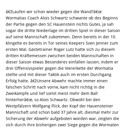
â€žLaufen wir schon wieder gegen die Wand?â€œ
Wormatias Coach Alois Schwartz schwante ob des Beginns
der Partie gegen den SC Hauenstein nichts Gutes, ja sah
sogar die dritte Niederlage im dritten Spiel in dieser Saison
auf seine Mannschaft zukommen. Denn bereits in der 10.
klingelte es bereits in Tor seines Keepers Sven Jenner zum
ersten Mal. Gästetrainer Roger Lutz hatte sich zu diesem
dritten Kräftemessen zwischen beiden Mannschaften in
dieser Saison etwas Besonderes einfallen lassen, indem er
drei Offensivspieler gegen die Viererkette der Wormatia
stellte und mit dieser Taktik auch im ersten Durchgang
Erfolg hatte. â€žUnsere Abwehr machte immer einen
falschen Schritt nach vorne, kam nicht richtig in die
Zweikämpfe und lief somit meist mehr dem Ball
hinterherâ€œ, so Alois Schwartz. Obwohl bei den
Westpfälzern Wolfgang Flick, der Kopf der Hauensteiner
Mannschaft und schon bald 37 Jahre alt, diesmal mehr zur
Sicherung der Abwehr aufgeboten worden war, zeigten die
sich durch ihre bisherigen zwei Siege gegen die Wormaten