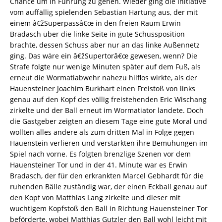
Chance um in Führung zu gehen. Wieder ging die Initiative
vom auffällig spielenden Sebastian Hartung aus, der mit
einem â€žSuperpassâ€œ in den freien Raum Erwin
Bradasch über die linke Seite in gute Schussposition
brachte, dessen Schuss aber nur an das linke Außennetz
ging. Das wäre ein â€žSupertorâ€œ gewesen, wenn? Die
Strafe folgte nur wenige Minuten später auf dem Fuß, als
erneut die Wormatiabwehr nahezu hilflos wirkte, als der
Hauensteiner Joachim Burkhart einen Freistoß von links
genau auf den Kopf des völlig freistehenden Eric Wischang
zirkelte und der Ball erneut im Wormatiator landete. Doch
die Gastgeber zeigten an diesem Tage eine gute Moral und
wollten alles andere als zum dritten Mal in Folge gegen
Hauenstein verlieren und verstärkten ihre Bemühungen im
Spiel nach vorne. Es folgten brenzlige Szenen vor dem
Hauensteiner Tor und in der 41. Minute war es Erwin
Bradasch, der für den erkrankten Marcel Gebhardt für die
ruhenden Bälle zuständig war, der einen Eckball genau auf
den Kopf von Matthias Lang zirkelte und dieser mit
wuchtigem Kopfstoß den Ball in Richtung Hauensteiner Tor
beförderte, wobei Matthias Gutzler den Ball wohl leicht mit