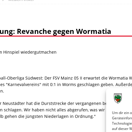
tung: Revanche gegen Wormatia
1 im Hinspiel wiedergutmachen
ßball-Oberliga Südwest: Der FSV Mainz 05 II erwartet die Wormatia
s "Karnevalvereins" mit 0:1 in Worms geschlagen geben. Außerdem 
n.
 Neustädter hat die Durststrecke der vergangenen beiden Spiele ber
en schlagen. Wir haben nicht alles abgerufen, was wir zu bieten h
Um dir ein 
shalb gehen die jüngsten Niederlagen in Ordnung."
Geräteinfor
Technologie
auf dieser 