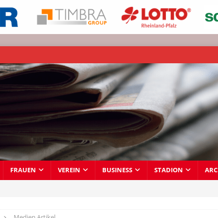
FRAUEN
VEREIN
BUSINESS
STADION
ARC
Medien Artikel