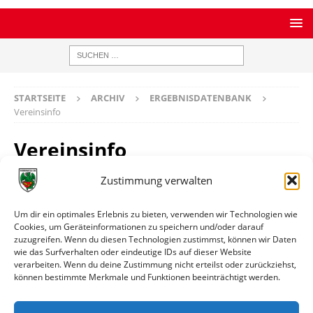
STARTSEITE
ARCHIV
ERGEBNISDATENBANK
Vereinsinfo
Vereinsinfo
Zustimmung verwalten
SG 1946 Unter-Abtsteinach
Um dir ein optimales Erlebnis zu bieten, verwenden wir Technologien wie
Homepage
https://www.sg-unter-abtsteinach.de/
Cookies, um Geräteinformationen zu speichern und/oder darauf
zuzugreifen. Wenn du diesen Technologien zustimmst, können wir Daten
Ort
Unter-Abtsteinach
wie das Surfverhalten oder eindeutige IDs auf dieser Website
verarbeiten. Wenn du deine Zustimmung nicht erteilst oder zurückziehst,
können bestimmte Merkmale und Funktionen beeinträchtigt werden.
Weitere Informationen