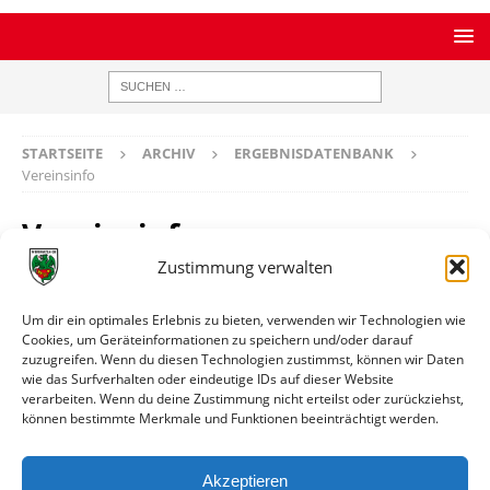
STARTSEITE
ARCHIV
ERGEBNISDATENBANK
Vereinsinfo
Vereinsinfo
Zustimmung verwalten
Suryoye Worms
Um dir ein optimales Erlebnis zu bieten, verwenden wir Technologien wie
Cookies, um Geräteinformationen zu speichern und/oder darauf
zuzugreifen. Wenn du diesen Technologien zustimmst, können wir Daten
Ort
Worms
wie das Surfverhalten oder eindeutige IDs auf dieser Website
verarbeiten. Wenn du deine Zustimmung nicht erteilst oder zurückziehst,
können bestimmte Merkmale und Funktionen beeinträchtigt werden.
Weitere Informationen
Spiele gegen die erste Mannschaft
Akzeptieren