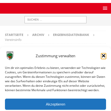
STARTSEITE
ARCHIV
ERGEBNISDATENBANK
Vereinsinfo
Vereinsinfo
Zustimmung verwalten
SV Bobstadt
Um dir ein optimales Erlebnis zu bieten, verwenden wir Technologien wie
Cookies, um Geräteinformationen zu speichern und/oder darauf
zuzugreifen. Wenn du diesen Technologien zustimmst, können wir Daten
Ort
Bobstadt
wie das Surfverhalten oder eindeutige IDs auf dieser Website
verarbeiten. Wenn du deine Zustimmung nicht erteilst oder zurückziehst,
können bestimmte Merkmale und Funktionen beeinträchtigt werden.
Weitere Informationen
Spiele gegen die erste Mannschaft
Akzeptieren
Spiele gegen die zweite Mannschaft