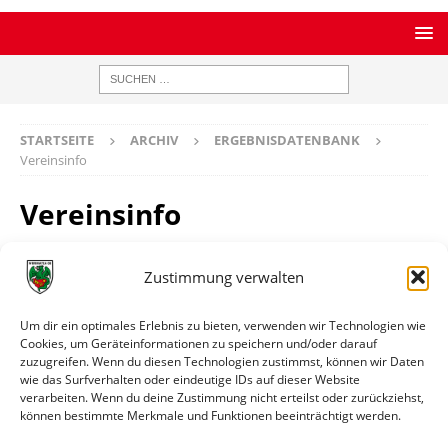
STARTSEITE
ARCHIV
ERGEBNISDATENBANK
Vereinsinfo
Vereinsinfo
Zustimmung verwalten
TSV Zornheim
Um dir ein optimales Erlebnis zu bieten, verwenden wir Technologien wie
Homepage
https://www.tsv-zornheim.de
Cookies, um Geräteinformationen zu speichern und/oder darauf
zuzugreifen. Wenn du diesen Technologien zustimmst, können wir Daten
Ort
Zornheim
wie das Surfverhalten oder eindeutige IDs auf dieser Website
verarbeiten. Wenn du deine Zustimmung nicht erteilst oder zurückziehst,
können bestimmte Merkmale und Funktionen beeinträchtigt werden.
Weitere Informationen