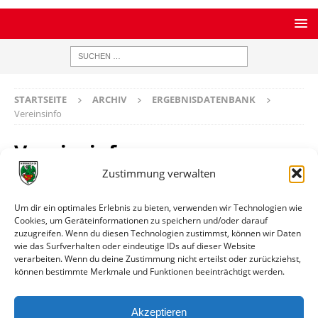
STARTSEITE
ARCHIV
ERGEBNISDATENBANK
Vereinsinfo
Vereinsinfo
Zustimmung verwalten
VfR Kaiserslautern
Um dir ein optimales Erlebnis zu bieten, verwenden wir Technologien wie
Cookies, um Geräteinformationen zu speichern und/oder darauf
zuzugreifen. Wenn du diesen Technologien zustimmst, können wir Daten
Ort
Kaiserslautern
wie das Surfverhalten oder eindeutige IDs auf dieser Website
verarbeiten. Wenn du deine Zustimmung nicht erteilst oder zurückziehst,
können bestimmte Merkmale und Funktionen beeinträchtigt werden.
Weitere Informationen
Spiele gegen die erste Mannschaft
Akzeptieren