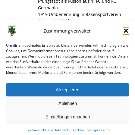
Pfungstadt als Fusion aus 1. FC und FC
Germania
1919 Umbenennung in Rasensportverein
Germania 03 Pfungstadt
1939 Fusion aller Pfungstädter Vereine
Zustimmung verwalten
zum GfL Pfungstadt
1945 Auflösung
Um dir ein optimales Erlebnis zu bieten, verwenden wir Technologien wie
1950 Wiedergründung des RSV Germania
Cookies, um Geräteinformationen zu speichern und/oder darauf
03 Pfungstadt
zuzugreifen. Wenn du diesen Technologien zustimmst, können wir Daten
wie das Surfverhalten oder eindeutige IDs auf dieser Website
verarbeiten. Wenn du deine Zustimmung nicht erteilst oder zurückziehst,
können bestimmte Merkmale und Funktionen beeinträchtigt werden.
Weitere Informationen
Spiele gegen die erste Mannschaft
Akzeptieren
Spiele gegen die zweite Mannschaft
Ablehnen
Einstellungen ansehen
Cookie-Richtlinie
Datenschutzerklärung
Impressum
© VfR Wormatia Worms