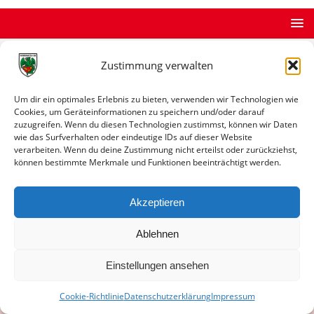
Zustimmung verwalten
STARTSEITE
ARCHIV
ERGEBNISDATENBANK
Um dir ein optimales Erlebnis zu bieten, verwenden wir Technologien wie
Cookies, um Geräteinformationen zu speichern und/oder darauf
Spiele gegen einen Verein
zuzugreifen. Wenn du diesen Technologien zustimmst, können wir Daten
wie das Surfverhalten oder eindeutige IDs auf dieser Website
Spiele gegen einen Verein
verarbeiten. Wenn du deine Zustimmung nicht erteilst oder zurückziehst,
können bestimmte Merkmale und Funktionen beeinträchtigt werden.
FC Unterliederbach
Bilanz
0 Spiele / 0 Siege / 0 Remis / 0 Niederlagen / 0:0 Tore
Akzeptieren
Ablehnen
Einstellungen ansehen
© VfR Wormatia Worms
Cookie-Richtlinie
Datenschutzerklärung
Impressum