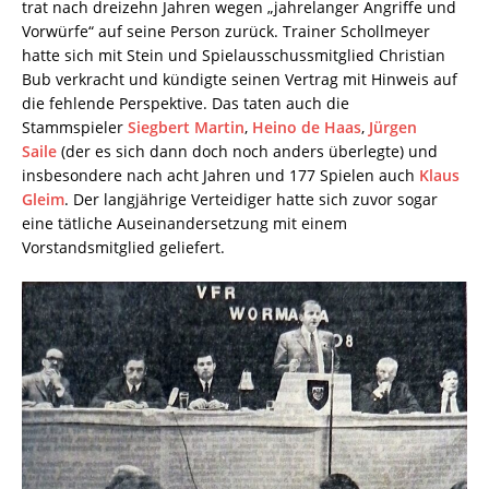
trat nach dreizehn Jahren wegen „jahrelanger Angriffe und
Vorwürfe“ auf seine Person zurück. Trainer Schollmeyer
hatte sich mit Stein und Spielausschussmitglied Christian
Bub verkracht und kündigte seinen Vertrag mit Hinweis auf
die fehlende Perspektive. Das taten auch die
Stammspieler
Siegbert Martin
,
Heino de Haas
,
Jürgen
Saile
(der es sich dann doch noch anders überlegte) und
insbesondere nach acht Jahren und 177 Spielen auch
Klaus
Gleim
. Der langjährige Verteidiger hatte sich zuvor sogar
eine tätliche Auseinandersetzung mit einem
Vorstandsmitglied geliefert.