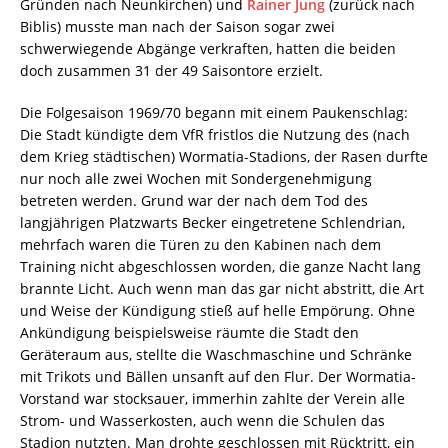
Gründen nach Neunkirchen) und
Rainer Jung
(zurück nach
Biblis) musste man nach der Saison sogar zwei
schwerwiegende Abgänge verkraften, hatten die beiden
doch zusammen 31 der 49 Saisontore erzielt.
Die Folgesaison 1969/70 begann mit einem Paukenschlag:
Die Stadt kündigte dem VfR fristlos die Nutzung des (nach
dem Krieg städtischen) Wormatia-Stadions, der Rasen durfte
nur noch alle zwei Wochen mit Sondergenehmigung
betreten werden. Grund war der nach dem Tod des
langjährigen Platzwarts Becker eingetretene Schlendrian,
mehrfach waren die Türen zu den Kabinen nach dem
Training nicht abgeschlossen worden, die ganze Nacht lang
brannte Licht. Auch wenn man das gar nicht abstritt, die Art
und Weise der Kündigung stieß auf helle Empörung. Ohne
Ankündigung beispielsweise räumte die Stadt den
Geräteraum aus, stellte die Waschmaschine und Schränke
mit Trikots und Bällen unsanft auf den Flur. Der Wormatia-
Vorstand war stocksauer, immerhin zahlte der Verein alle
Strom- und Wasserkosten, auch wenn die Schulen das
Stadion nutzten. Man drohte geschlossen mit Rücktritt, ein