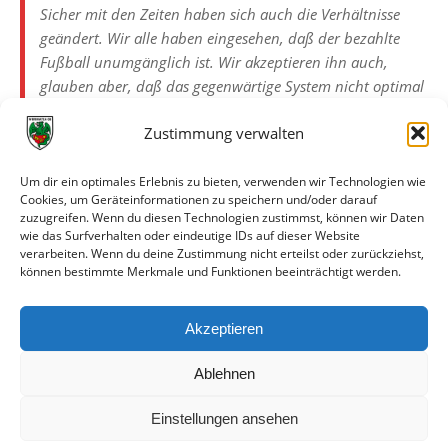
Sicher mit den Zeiten haben sich auch die Verhältnisse
geändert. Wir alle haben eingesehen, daß der bezahlte
Fußball unumgänglich ist. Wir akzeptieren ihn auch,
glauben aber, daß das gegenwärtige System nicht optimal
ist. Die gegenwärtige Struktur ist einfach unvollkommen,
Zustimmung verwalten
die Leistungsunterschiede der Bundesliga zur Regionalliga
zu groß. Eine Revision scheint unumgänglich.
Für uns ergibt sich die Konsequenz, aus der gegenwärtigen
Um dir ein optimales Erlebnis zu bieten, verwenden wir Technologien wie
Cookies, um Geräteinformationen zu speichern und/oder darauf
Situation das Bestmögliche zu machen. Dem
zuzugreifen. Wenn du diesen Technologien zustimmst, können wir Daten
ausgezeichneten Image, das wir trotz der nicht gerade
wie das Surfverhalten oder eindeutige IDs auf dieser Website
hervorragenden Ergebnisse der letzten Jahre noch haben,
verarbeiten. Wenn du deine Zustimmung nicht erteilst oder zurückziehst,
können bestimmte Merkmale und Funktionen beeinträchtigt werden.
durch sportliche Erfolge gerecht zu werden. Die Zeichen
sind gesetzt. Nun heißt es handeln.“
Akzeptieren
Vereinsnachrichten Nr. 1/1971, S. 1f
Ablehnen
Einstellungen ansehen