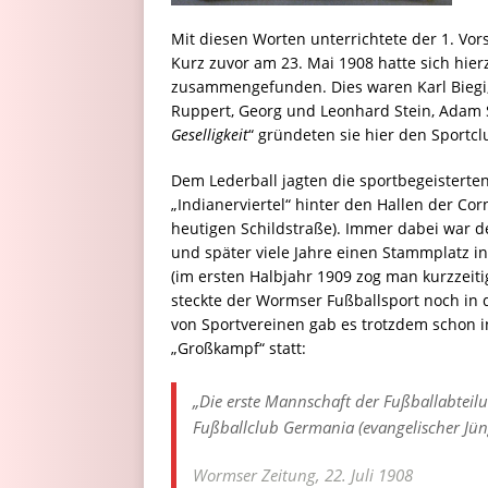
Mit diesen Worten unterrichtete der 1. Vo
Kurz zuvor am 23. Mai 1908 hatte sich hi
zusammengefunden. Dies waren Karl Biegi, J
Ruppert, Georg und Leonhard Stein, Adam S
Geselligkeit
“ gründeten sie hier den Sportc
Dem Lederball jagten die sportbegeisterte
„Indianerviertel“ hinter den Hallen der Co
heutigen Schildstraße). Immer dabei war d
und später viele Jahre einen Stammplatz i
(im ersten Halbjahr 1909 zog man kurzzeiti
steckte der Wormser Fußballsport noch in 
von Sportvereinen gab es trotzdem schon i
„Großkampf“ statt:
„Die erste Mannschaft der Fußballabteil
Fußballclub Germania (evangelischer Jü
Wormser Zeitung, 22. Juli 1908