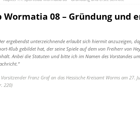
ub Wormatia 08 – Gründung und er
Der ergebendst unterzeichnende erlaubt sich hiermit anzuzeigen, d
ort-Klub gebildet hat, der seine Spiele auf dem von Freiherr von H
bhält. Anbei die Statuten und bitte ich im Namen des Vorstandes 
achricht.“
. Vorsitzender Franz Graf an das Hessische Kreisamt Worms am 27. J
. 220)