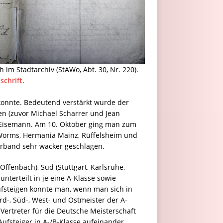
im Stadtarchiv (StAWo, Abt. 30, Nr. 220).
schrift
.
 konnte. Bedeutend verstärkt wurde der
den (zuvor Michael Scharrer und Jean
tz Eisemann. Am 10. Oktober ging man zum
 Worms, Hermania Mainz, Rüffelsheim und
erband sehr wacker geschlagen.
Offenbach), Süd (Stuttgart, Karlsruhe,
nterteilt in je eine A-Klasse sowie
Aufsteigen konnte man, wenn man sich in
rd-, Süd-, West- und Ostmeister der A-
Vertreter für die Deutsche Meisterschaft
Aufsteiger in A-/B-Klasse aufeinander.