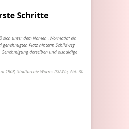
ste Schritte
aß sich unter dem Namen „Wormatia“ ein
eyl genehmigten Platz hinterm Schildweg
um Genehmigung derselben und alsbaldige
uni 1908, Stadtarchiv Worms (StAWo, Abt. 30