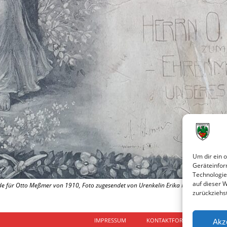
Um dir ein 
Geräteinfor
Technologie
auf dieser 
 für Otto Meßmer von 1910, Foto zugesendet von Urenkelin Erika Mesmer [sic!] aus
zurückziehs
IMPRESSUM
KONTAKTFORMULAR
D
Akz