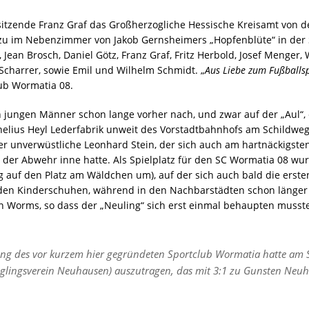
rsitzende Franz Graf das Großherzogliche Hessische Kreisamt von 
erzu im Nebenzimmer von Jakob Gernsheimers „Hopfenblüte“ in der
ean Brosch, Daniel Götz, Franz Graf, Fritz Herbold, Josef Menger,
charrer, sowie Emil und Wilhelm Schmidt. „
Aus Liebe zum Fußballsp
lub Wormatia 08.
n jungen Männer schon lange vorher nach, und zwar auf der „Aul“
rnelius Heyl Lederfabrik unweit des Vorstadtbahnhofs am Schildweg 
er unverwüstliche Leonhard Stein, der sich auch am hartnäckigste
n der Abwehr inne hatte. Als Spielplatz für den SC Wormatia 08 wu
g auf den Platz am Wäldchen um), auf der sich auch bald die erste
den Kinderschuhen, während in den Nachbarstädten schon länger r
n Worms, so dass der „Neuling“ sich erst einmal behaupten musste.
ung des vor kurzem hier gegründeten Sportclub Wormatia hatte am 
nglingsverein Neuhausen) auszutragen, das mit 3:1 zu Gunsten Neuh