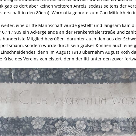
 gab es dort aber keinen weiteren Anreiz, sodass seitens der Ve
sterschaft in den 80ern). Wormatia gehörte zum Gau Mittelrhein i
g weiter, eine dritte Mannschaft wurde gestellt und langsam kam d
0.11.1909 ein Ackergelände an der Frankenthalerstraße und zahlte
s hundertste Mitglied begrüßen, darunter auch den aus der Schw
 Sportsmann, sondern wurde durch sein großes Können auch eine gr
 Einschneidendes, denn im August 1910 übernahm August Roth das
te Krise des Vereins gemeistert, denn der litt unter den zuvor fo