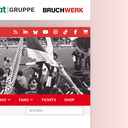
HIV
FANS
TICKETS
SHOP