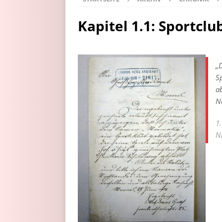
Kapitel 1.1: Sportcl
„
Sp
a
N
1
Nr