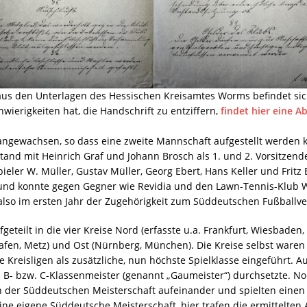
us den Unterlagen des Hessischen Kreisamtes Worms befindet sich 
wierigkeiten hat, die Handschrift zu entziffern,
findet hier eine Ab
50 angewachsen, so dass eine zweite Mannschaft aufgestellt werden
stand mit Heinrich Graf und Johann Brosch als 1. und 2. Vorsitzen
pieler W. Müller, Gustav Müller, Georg Ebert, Hans Keller und Fri
d und konnte gegen Gegner wie Revidia und den Lawn-Tennis-Klub
 also im ersten Jahr der Zugehörigkeit zum Süddeutschen Fußballv
eteilt in die vier Kreise Nord (erfasste u.a. Frankfurt, Wiesbaden, 
afen, Metz) und Ost (Nürnberg, München). Die Kreise selbst waren u
 Kreisligen als zusätzliche, nun höchste Spielklasse eingeführt. 
 B- bzw. C-Klassenmeister (genannt „Gaumeister“) durchsetzte. No
 in der Süddeutschen Meisterschaft aufeinander und spielten einen 
ine eigene Süddeutsche Meisterschaft, hier trafen die ermittelten 