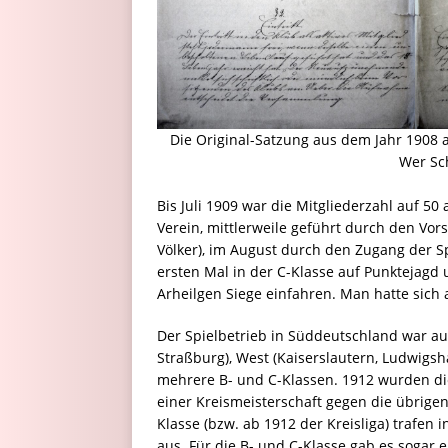
Die Original-Satzung aus dem Jahr 1908 a
Wer Sch
Bis Juli 1909 war die Mitgliederzahl auf 
Verein, mittlerweile geführt durch den Vor
Völker), im August durch den Zugang der S
ersten Mal in der C-Klasse auf Punktejag
Arheilgen Siege einfahren. Man hatte sich
Der Spielbetrieb in Süddeutschland war aufg
Straßburg), West (Kaiserslautern, Ludwigsh
mehrere B- und C-Klassen. 1912 wurden die
einer Kreismeisterschaft gegen die übrigen
Klasse (bzw. ab 1912 der Kreisliga) trafen
aus. Für die B- und C-Klasse gab es sogar e