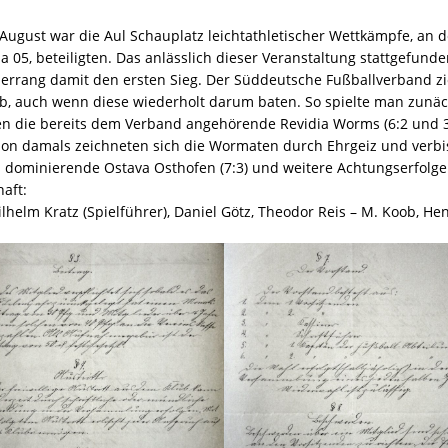
August war die Aul Schauplatz leichtathletischer Wettkämpfe, an 
 05, beteiligten. Das anlässlich dieser Veranstaltung stattgefun
 errang damit den ersten Sieg. Der Süddeutsche Fußballverband z
eb, auch wenn diese wiederholt darum baten. So spielte man zunäch
en die bereits dem Verband angehörende Revidia Worms (6:2 und 3
n damals zeichneten sich die Wormaten durch Ehrgeiz und verbi
 dominierende Ostava Osthofen (7:3) und weitere Achtungserfolge
aft:
lhelm Kratz (Spielführer), Daniel Götz, Theodor Reis – M. Koob, Hen