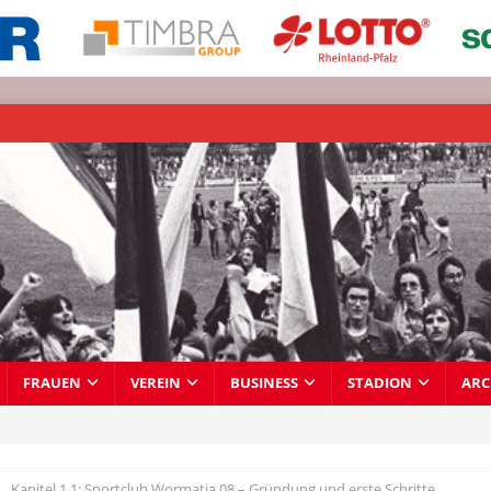
FRAUEN
VEREIN
BUSINESS
STADION
ARC
Kapitel 1.1: Sportclub Wormatia 08 – Gründung und erste Schritte