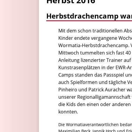
Herbst 2016
Herbstdrachencamp war e
Mit dem schon traditionellen Abs
Kinder endete vergangene Woche
Wormatia-Herbstdrachencamp. 
Mittwoch tummelten sich fast 40
Anleitung lizenzierter Trainer au
Kunstrasenplätzen in der EWR-Ar
Camps standen das Passspiel un
auch Spielformen und tägliche Ver
Pinheiro und Patrick Auracher wa
unserer Regionalligamannschaft 
die Kids den einen oder anderen
konnten.
Die Wormatiaverantwortlichen bedan
Maximilian Beck, Jannik Hoch und Eri