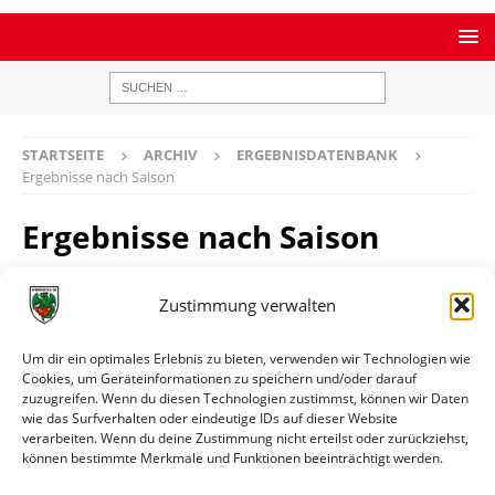
STARTSEITE
ARCHIV
ERGEBNISDATENBANK
Ergebnisse nach Saison
Ergebnisse nach Saison
Frauen-Rheinhessenpokal / Saison 2023 / 2024
Zustimmung verwalten
Datum
Paarung
Ergebnis
Info
26.08.2023
Wormatia Worms II
30:0
Spielinfo
Um dir ein optimales Erlebnis zu bieten, verwenden wir Technologien wie
Cookies, um Geräteinformationen zu speichern und/oder darauf
16:00
(F) - SG Pfaffen-
zuzugreifen. Wenn du diesen Technologien zustimmst, können wir Daten
Schwabenheim /
wie das Surfverhalten oder eindeutige IDs auf dieser Website
Kreuznacher
verarbeiten. Wenn du deine Zustimmung nicht erteilst oder zurückziehst,
Kickers
können bestimmte Merkmale und Funktionen beeinträchtigt werden.
21.09.2023
Wormatia Worms II
3:6
Spielinfo