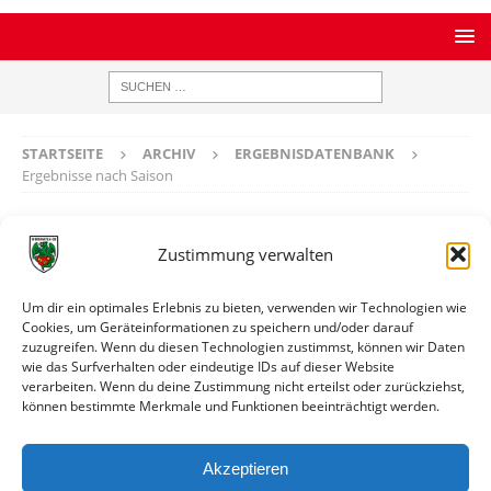
STARTSEITE
ARCHIV
ERGEBNISDATENBANK
Ergebnisse nach Saison
Ergebnisse nach Saison
Zustimmung verwalten
Frauen-Rheinhessenpokal / Saison 2020 / 2021
Um dir ein optimales Erlebnis zu bieten, verwenden wir Technologien wie
Datum
Paarung
Ergebnis
Info
Cookies, um Geräteinformationen zu speichern und/oder darauf
zuzugreifen. Wenn du diesen Technologien zustimmst, können wir Daten
05.09.2020
TuS Wörrstadt II -
0:5
Spielinfo
wie das Surfverhalten oder eindeutige IDs auf dieser Website
17:00
Wormatia Worms II
verarbeiten. Wenn du deine Zustimmung nicht erteilst oder zurückziehst,
(F)
können bestimmte Merkmale und Funktionen beeinträchtigt werden.
13.09.2020
Wormatia Worms II
4:1
Spielinfo
18:30
(F) - SV
Akzeptieren
Bretzenheim II