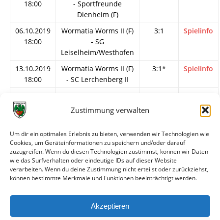
18:00
- Sportfreunde
Dienheim (F)
06.10.2019
Wormatia Worms II (F)
3:1
Spielinfo
18:00
- SG
Leiselheim/Westhofen
13.10.2019
Wormatia Worms II (F)
3:1*
Spielinfo
18:00
- SC Lerchenberg II
20.10.2019
SC Lerchenberg -
1:4
Spielinfo
13:30
Wormatia Worms II (F)
Zustimmung verwalten
27.10.2019
Wormatia Worms II (F)
7:3
Spielinfo
18:00
- SV Bretzenheim II
Um dir ein optimales Erlebnis zu bieten, verwenden wir Technologien wie
Cookies, um Geräteinformationen zu speichern und/oder darauf
03.11.2019
SV 1919 Ober-Olm II -
2:4
Spielinfo
zuzugreifen. Wenn du diesen Technologien zustimmst, können wir Daten
13:00
Wormatia Worms II (F)
wie das Surfverhalten oder eindeutige IDs auf dieser Website
verarbeiten. Wenn du deine Zustimmung nicht erteilst oder zurückziehst,
10.11.2019
Wormatia Worms II (F)
1:1
Spielinfo
können bestimmte Merkmale und Funktionen beeinträchtigt werden.
18:00
- TuS Wörrstadt II
24.11.2019
Wormatia Worms II (F)
2:0
Spielinfo
Akzeptieren
18:30
- TV Albig (F)