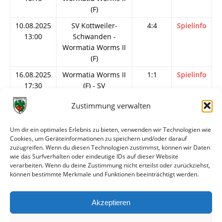
(F)
10.08.2025
SV Kottweiler-
4:4
Spielinfo
13:00
Schwanden -
Wormatia Worms II
(F)
16.08.2025
Wormatia Worms II
1:1
Spielinfo
17:30
(F) - SV
Winterkasten
Zustimmung verwalten
17.08.2025
Wormatia Worms II
1:3
Spielinfo
17:30
(F) - SpVgg 06
Um dir ein optimales Erlebnis zu bieten, verwenden wir Technologien wie
Ketsch
Cookies, um Geräteinformationen zu speichern und/oder darauf
zuzugreifen. Wenn du diesen Technologien zustimmst, können wir Daten
08.02.2026
VfB Gartenstadt -
2:6
Spielinfo
wie das Surfverhalten oder eindeutige IDs auf dieser Website
17:00
Wormatia Worms II
verarbeiten. Wenn du deine Zustimmung nicht erteilst oder zurückziehst,
(F)
können bestimmte Merkmale und Funktionen beeinträchtigt werden.
21.02.2026
Wormatia Worms II
2:0
Spielinfo
15:00
(F) - ASV
Akzeptieren
Winnweiler (F)