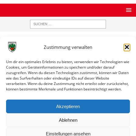
STARTSEITE
ARCHIV
ERGEBNISDATENBANK
Zustimmung verwalten
Ergebnisse nach Saison
Um dir ein optimales Erlebnis zu bieten, verwenden wir Technologien wie
Ergebnisse nach Saison
Cookies, um Geräteinformationen zu speichern und/oder darauf
zuzugreifen. Wenn du diesen Technologien zustimmst, können wir Daten
wie das Surfverhalten oder eindeutige IDs auf dieser Website
Testspiel / Saison 2022 / 2023
verarbeiten. Wenn du deine Zustimmung nicht erteilst oder zurückziehst,
Datum
Paarung
Ergebnis
Info
können bestimmte Merkmale und Funktionen beeinträchtigt werden.
11.02.2023
Wormatia Worms II
1:5
Spielinfo
17:00
(F) - TSV Nieder-
Akzeptieren
Ramstadt
Ablehnen
Einstellungen ansehen