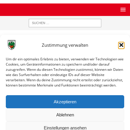
STARTSEITE
ARCHIV
ERGEBNISDATENBANK
Zustimmung verwalten
Ergebnisse nach Saison
Um dir ein optimales Erlebnis zu bieten, verwenden wir Technologien wie
Ergebnisse nach Saison
Cookies, um Geräteinformationen zu speichern und/oder darauf
zuzugreifen. Wenn du diesen Technologien zustimmst, können wir Daten
wie das Surfverhalten oder eindeutige IDs auf dieser Website
Testspiel / Saison 2017 / 2018
verarbeiten. Wenn du deine Zustimmung nicht erteilst oder zurückziehst,
Datum
Paarung
Ergebnis
Info
können bestimmte Merkmale und Funktionen beeinträchtigt werden.
28.01.2018
Wormatia Worms II
5:1
Spielinfo
17:00
(F) - SV Kottweiler-
Akzeptieren
Schwanden
Ablehnen
Einstellungen ansehen