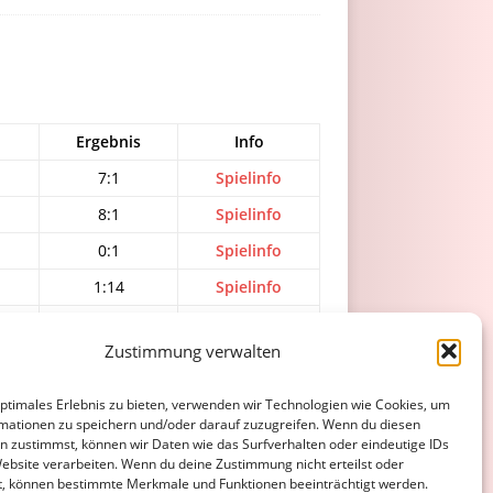
Ergebnis
Info
7:1
Spielinfo
8:1
Spielinfo
0:1
Spielinfo
1:14
Spielinfo
7:4
Spielinfo
Zustimmung verwalten
optimales Erlebnis zu bieten, verwenden wir Technologien wie Cookies, um
ATENSCHUTZERKLÄRUNG
COOKIE-RICHTLINIE (EU)
mationen zu speichern und/oder darauf zuzugreifen. Wenn du diesen
n zustimmst, können wir Daten wie das Surfverhalten oder eindeutige IDs
Website verarbeiten. Wenn du deine Zustimmung nicht erteilst oder
t, können bestimmte Merkmale und Funktionen beeinträchtigt werden.