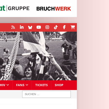
HIV
FANS
TICKETS
SHOP