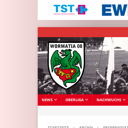
NEWS
OBERLIGA
NACHWUCHS
STARTSEITE
ARCHIV
ERGEBNISDA