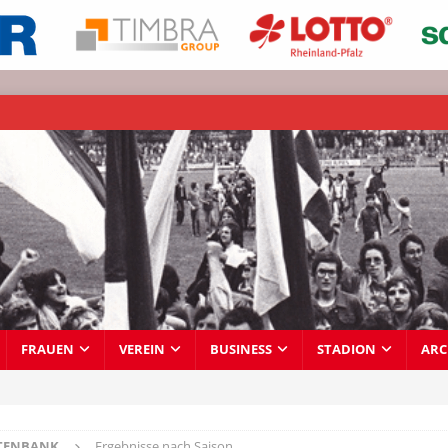
FRAUEN
VEREIN
BUSINESS
STADION
ARC
TENBANK
Ergebnisse nach Saison